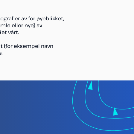
ografier av for øyeblikket,
amle eller nye) av
et vårt.
tet (for eksempel navn
.