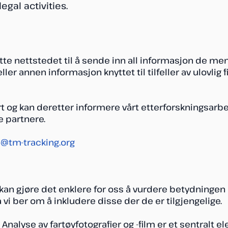
egal activities.
tte nettstedet til å sende inn all informasjon de me
ller annen informasjon knyttet til tilfeller av ulovlig f
ert og kan deretter informere vårt etterforskningsarbe
 partnere.
o@tm-tracking.org
n gjøre det enklere for oss å vurdere betydningen 
vi ber om å inkludere disse der de er tilgjengelige.
– Analyse av fartøyfotografier og -film er et sentralt e