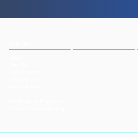
Hva vi gjør
Om TMT
Hjem
Vår tilnærming
Om TMT
Våre verktøy
TMT-teamet
Våre verktøy
TMT-karrierer
Støtt TMT
Kontakt oss
Vår innvirkning
Shar
Vilkår og betingelser
Personvernerklæring