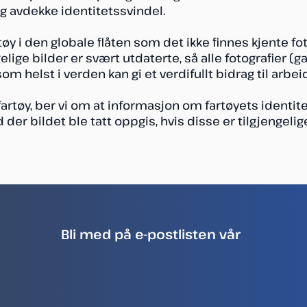
og avdekke identitetssvindel.
rtøy i den globale flåten som det ikke finnes kjente fot
lige bilder er svært utdaterte, så alle fotografier (g
som helst i verden kan gi et verdifullt bidrag til arbeid
v fartøy, ber vi om at informasjon om fartøyets identi
 der bildet ble tatt oppgis, hvis disse er tilgjengelige
Bli med på e-postlisten vår